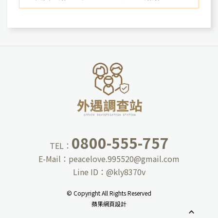
0800-555-757
TEL：
E-Mail：
peacelove.995520@gmail.com
Line ID：
@kly8370v
© Copyright All Rights Reserved
蘋果網頁設計