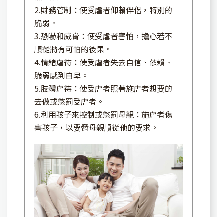
2.財務管制：使受虐者仰賴伴侶，特別的
脆弱。
3.恐嚇和威脅：使受虐者害怕，擔心若不
順從將有可怕的後果。
4.情緒虐待：使受虐者失去自信、依賴、
脆弱感到自卑。
5.肢體虐待：使受虐者照著施虐者想要的
去做或懲罰受虐者。
6.利用孩子來控制或懲罰母親：施虐者傷
害孩子，以要脅母親順從他的要求。