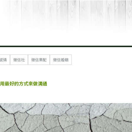
感情
徵信社
徵信業配
徵信婚姻
用最好的方式來做溝通